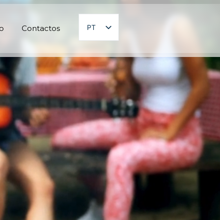
PT
o
Contacto‍s
EN