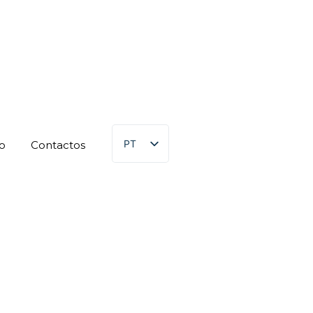
PT
o
Contacto‍s
EN
Ordenar por