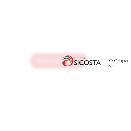
O Grupo
Descarregar catálogo
1
1
Marca
Fresco & Pronto
frip
Fumeiro dos Açores
Prato D’Ouro