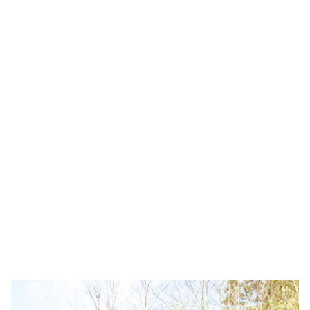
No Grupo Sicosta, acreditamos que crescer
significa também cuidar. Por isso,
investimos em soluções sustentáveis que
refletem o nosso compromisso em reduzir
o impacto ambiental, mantendo sempre os
altos padrões de qualidade e excelência dos
nossos produtos.