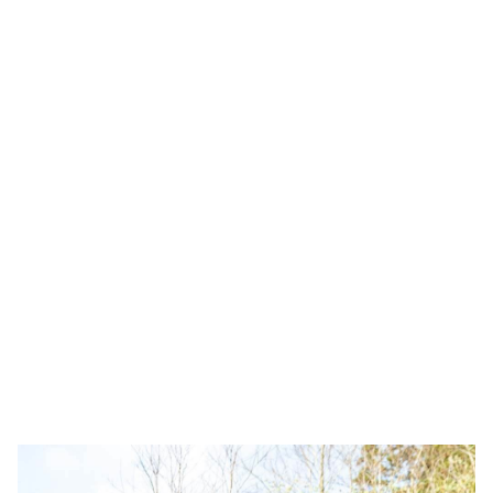
No Grupo Sicosta, acreditamos que crescer
significa também cuidar. Por isso,
investimos em soluções sustentáveis que
refletem o nosso compromisso em reduzir
o impacto ambiental, mantendo sempre os
altos padrões de qualidade e excelência dos
nossos produtos.